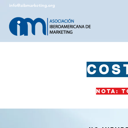
info@aibmarketing.org
COS
NOTA: T