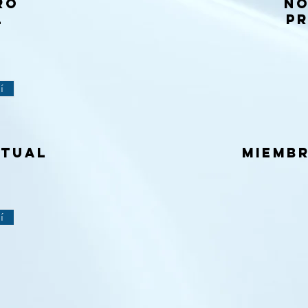
BRO
NO
L
PR
í
rtual
miembr
í