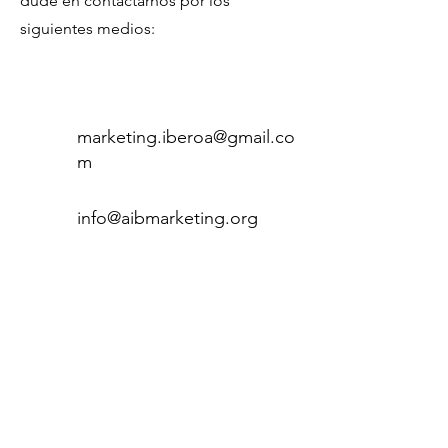
dude en contactarnos por los
siguientes medios:
marketing.iberoa@gmail.co
m
info@aibmarketing.org
Afiliación
Conoce las condiciones para ser
parte de la Asociación
Iberoamericana de Marketing
Aquí.